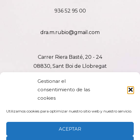
936 52 95 00
dra.m.rubio@gmail.com
Carrer Riera Basté, 20 - 24
08830, Sant Boi de Llobregat
I
F
Gestionar el
n
a
consentimiento de las
s
c
cookies
t
e
Aviso Legal
Política de cookies (UE)
a
b
Utilizamos cookies para optimizar nuestro sitio web y nuestro servicio.
g
o
Política de Privacidad
Términos y condiciones
r
o
ACEPTAR
a
k
m